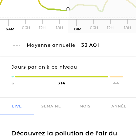
06H
12H
18H
06H
12H
18H
SAM
DIM
Moyenne annuelle
33
AQI
Jours par an à ce niveau
6
314
44
LIVE
SEMAINE
MOIS
ANNÉE
Découvrez la pollution de l'air du