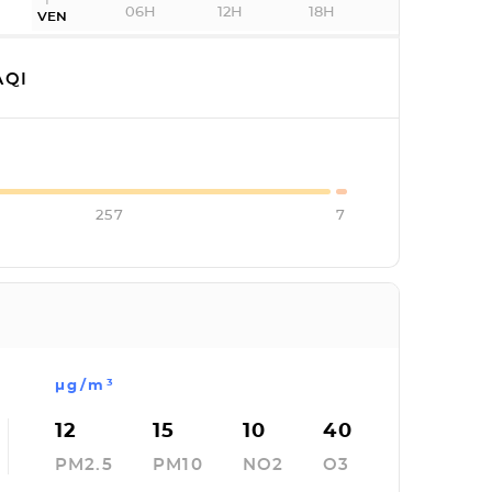
06H
12H
18H
VEN
QI
257
7
µg/m³
12
15
10
40
PM2.5
PM10
NO2
O3