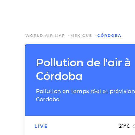
WORLD AIR MAP
MEXIQUE
CÓRDOBA
Pollution de l'air à
Córdoba
Pollution en temps réel et prévision
Córdoba
LIVE
21
°C