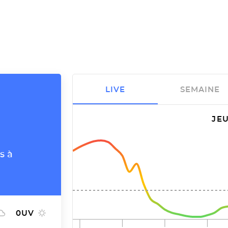
LIVE
SEMAINE
JEU
s à
0
UV