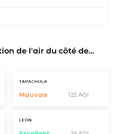
on de l'air du côté de...
TAPACHULA
Mauvais
122
AQI
LEÓN
Excellent
19
AQI