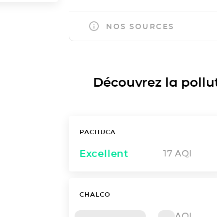
NOS SOURCES
Découvrez la polluti
PACHUCA
Excellent
17
AQI
CHALCO
AQI