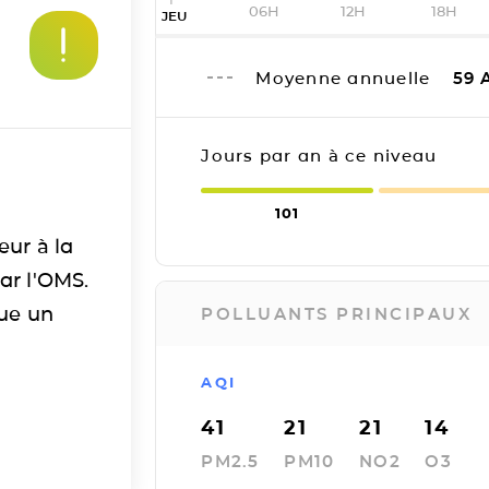
06H
12H
18H
JEU
Moyenne annuelle
59
A
Jours par an à ce niveau
101
eur à la
ar l'OMS.
tue un
POLLUANTS PRINCIPAUX
AQI
41
21
21
14
PM2.5
PM10
NO2
O3