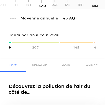
06H
12H
18H
06H
12H
18H
SAM
DIM
Moyenne annuelle
45
AQI
Jours par an à ce niveau
9
207
145
4
LIVE
SEMAINE
MOIS
ANNÉE
Découvrez la pollution de l'air du
côté de...