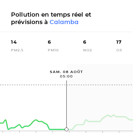
Pollution en temps réel et
prévisions à
Calamba
14
6
6
17
PM2.5
PM10
NO2
O3
SAM. 08 AOÛT
05:00