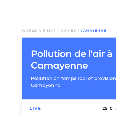
WORLD AIR MAP
GUINÉE
CAMAYENNE
Pollution de l'air à
Camayenne
Pollution en temps réel et prévision
Camayenne
LIVE
25
°C