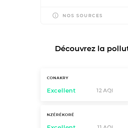
NOS SOURCES
Découvrez la polluti
CONAKRY
Excellent
12
AQI
NZÉRÉKORÉ
Excellent
11
AQI