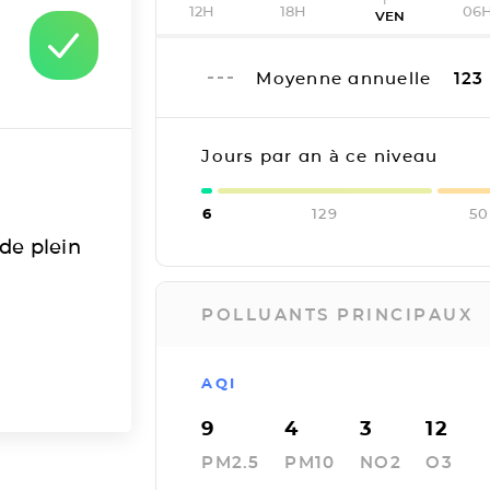
12H
18H
06
VEN
Moyenne annuelle
123
Jours par an à ce niveau
6
129
50
 de plein
POLLUANTS PRINCIPAUX
AQI
9
4
3
12
PM2.5
PM10
NO2
O3