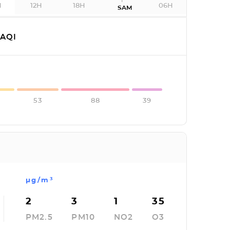
H
12H
18H
06H
SAM
AQI
53
88
39
µg/m³
2
3
1
35
PM2.5
PM10
NO2
O3