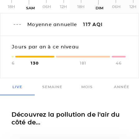
18H
06H
12H
18H
06H
12H
SAM
DIM
Moyenne annuelle
117
AQI
Jours par an à ce niveau
6
130
181
46
LIVE
SEMAINE
MOIS
ANNÉE
Découvrez la pollution de l'air du
côté de...