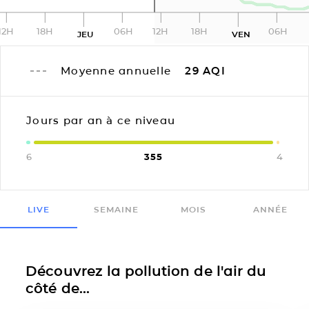
12H
18H
06H
12H
18H
06H
JEU
VEN
Moyenne annuelle
29
AQI
Jours par an à ce niveau
6
355
4
LIVE
SEMAINE
MOIS
ANNÉE
Découvrez la pollution de l'air du
côté de...