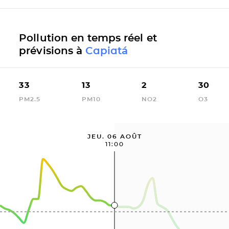
Pollution en temps réel et
prévisions à
Capiatá
33
13
2
30
PM2.5
PM10
NO2
O3
JEU. 06 AOÛT
11:00