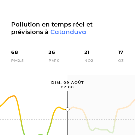
Pollution en temps réel et
prévisions à
Catanduva
68
26
21
17
PM2.5
PM10
NO2
O3
DIM. 09 AOÛT
02:00