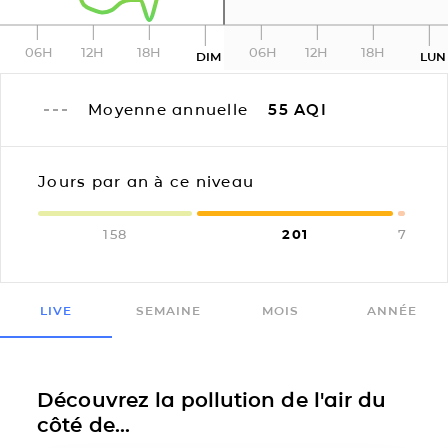
06H
12H
18H
06H
12H
18H
DIM
LUN
Moyenne annuelle
55
AQI
Jours par an à ce niveau
158
201
7
LIVE
SEMAINE
MOIS
ANNÉE
Découvrez la pollution de l'air du
côté de...