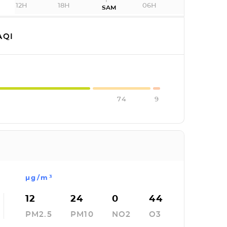
12H
18H
06H
SAM
AQI
74
9
µg/m³
12
24
0
44
PM2.5
PM10
NO2
O3