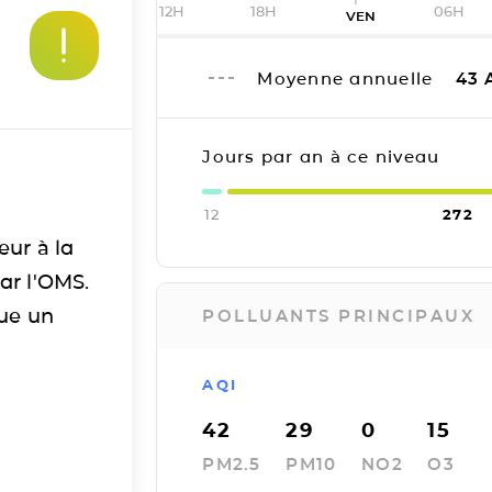
12H
18H
06H
VEN
Moyenne annuelle
43
Jours par an à ce niveau
12
272
eur à la
ar l'OMS.
tue un
POLLUANTS PRINCIPAUX
AQI
42
29
0
15
PM2.5
PM10
NO2
O3