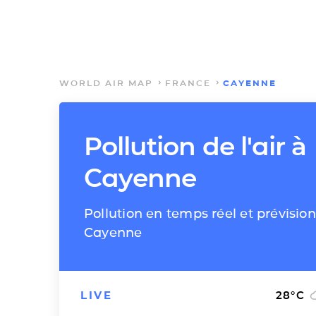
WORLD AIR MAP
FRANCE
CAYENNE
Pollution de l'air à
Cayenne
Pollution en temps réel et prévision
Cayenne
LIVE
28
°C