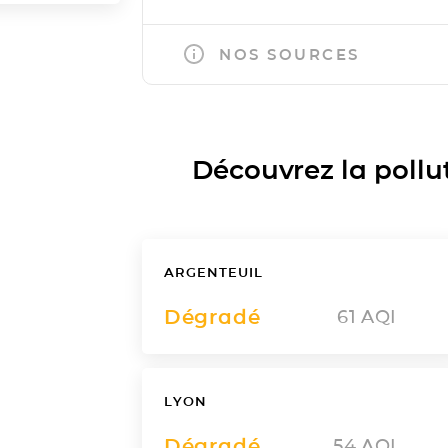
NOS SOURCES
Découvrez la polluti
ARGENTEUIL
Dégradé
61
AQI
LYON
Dégradé
54
AQI