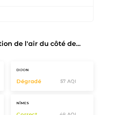
on de l'air du côté de...
DIJON
Dégradé
57
AQI
NÎMES
Correct
48
AQI