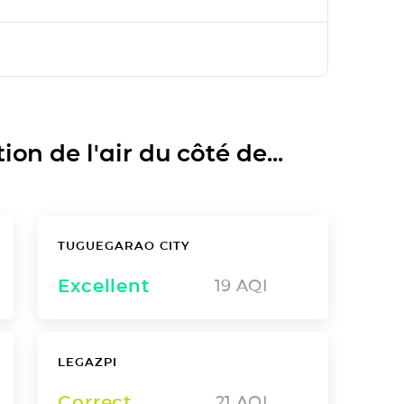
on de l'air du côté de...
TUGUEGARAO CITY
Excellent
19
AQI
LEGAZPI
Correct
21
AQI