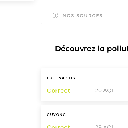
NOS SOURCES
Découvrez la polluti
LUCENA CITY
Correct
20
AQI
GUYONG
Correct
29
AQI