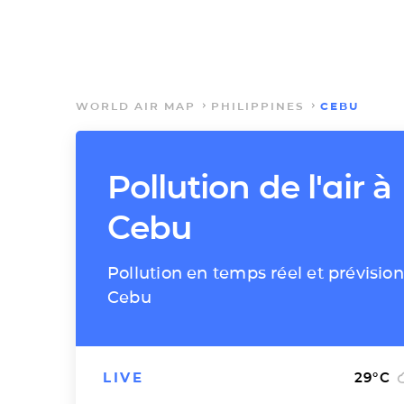
WORLD AIR MAP
PHILIPPINES
CEBU
Pollution de l'air à
Cebu
Pollution en temps réel et prévision
Cebu
LIVE
29
°C