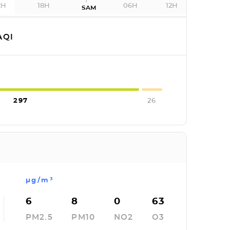
2H
18H
06H
12H
SAM
AQI
297
26
µg/m³
6
8
0
63
PM2.5
PM10
NO2
O3