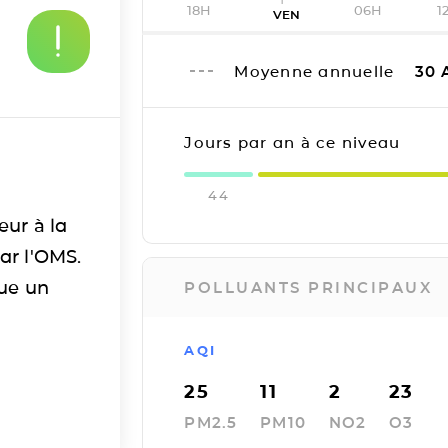
18H
06H
1
VEN
Moyenne annuelle
30
Jours par an à ce niveau
44
eur à la
ar l'OMS.
tue un
POLLUANTS PRINCIPAUX
AQI
25
11
2
23
PM2.5
PM10
NO2
O3