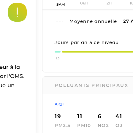
06H
12H
1
SAM
Moyenne annuelle
27
A
Jours par an à ce niveau
13
eur à la
ar l'OMS.
tue un
POLLUANTS PRINCIPAUX
AQI
19
11
6
41
PM2.5
PM10
NO2
O3