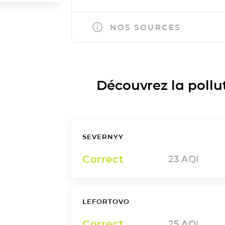
NOS SOURCES
Découvrez la polluti
SEVERNYY
Correct
23
AQI
LEFORTOVO
Correct
25
AQI