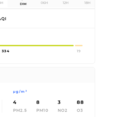
8H
06H
12H
18H
DIM
QI
334
19
µg/m³
4
8
3
88
PM2.5
PM10
NO2
O3