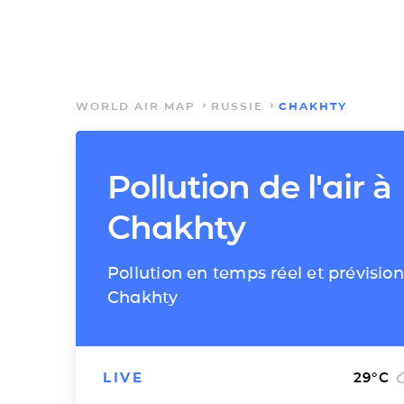
WORLD AIR MAP
RUSSIE
CHAKHTY
Pollution de l'air à
Chakhty
Pollution en temps réel et prévision
Chakhty
LIVE
29
°C