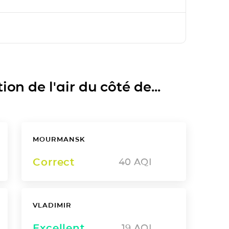
on de l'air du côté de...
MOURMANSK
Correct
40
AQI
VLADIMIR
Excellent
19
AQI