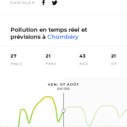
PARTAGER
Pollution en temps réel et
prévisions à
Chambéry
27
21
43
21
PM2.5
PM10
NO2
O3
VEN. 07 AOÛT
00:00