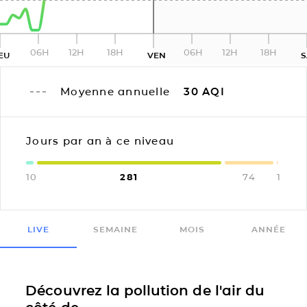
06H
12H
18H
06H
12H
18H
EU
VEN
Moyenne annuelle
30
AQI
Jours par an à ce niveau
10
281
74
1
LIVE
SEMAINE
MOIS
ANNÉE
Découvrez la pollution de l'air du