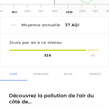
8H
06H
12H
18H
06H
12H
1
JEU
VEN
Moyenne annuelle
37
AQI
Jours par an à ce niveau
320
45
LIVE
SEMAINE
MOIS
ANNÉE
Découvrez la pollution de l'air du
côté de...