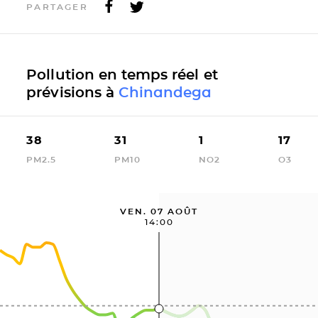
PARTAGER
Pollution en temps réel et
prévisions à
Chinandega
38
31
1
17
PM2.5
PM10
NO2
O3
VEN. 07 AOÛT
14:00