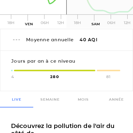
18H
06H
12H
18H
06H
12H
VEN
SAM
Moyenne annuelle
40
AQI
Jours par an à ce niveau
4
280
81
LIVE
SEMAINE
MOIS
ANNÉE
Découvrez la pollution de l'air du