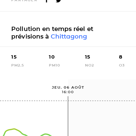
Pollution en temps réel et
prévisions à
Chittagong
15
10
15
8
PM2.5
PM10
NO2
O3
JEU. 06 AOÛT
16:00