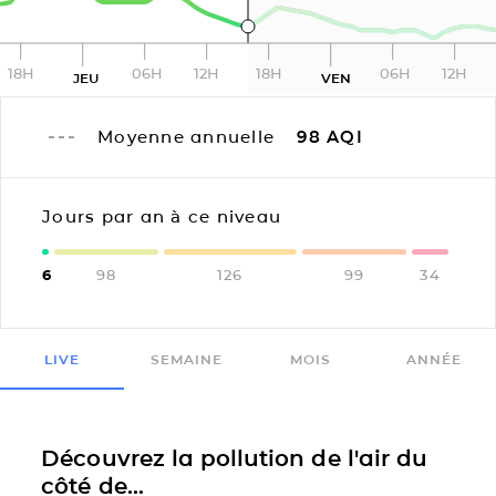
18H
06H
12H
18H
06H
12H
JEU
VEN
Moyenne annuelle
98
AQI
Jours par an à ce niveau
6
98
126
99
34
LIVE
SEMAINE
MOIS
ANNÉE
Découvrez la pollution de l'air du
côté de...