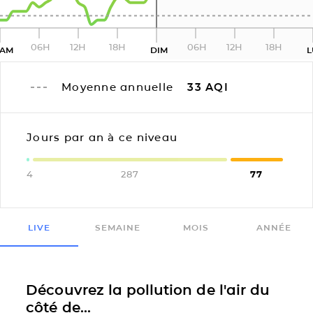
06H
12H
18H
06H
12H
18H
SAM
DIM
L
Moyenne annuelle
33
AQI
Jours par an à ce niveau
4
287
77
LIVE
SEMAINE
MOIS
ANNÉE
Découvrez la pollution de l'air du
côté de...