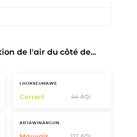
on de l'air du côté de...
LHOKSEUMAWE
Correct
44
AQI
ARJAWINANGUN
Mauvais
112
AQI