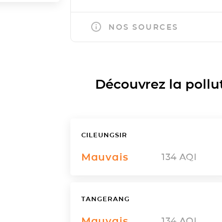
NOS SOURCES
Découvrez la polluti
CILEUNGSIR
Mauvais
134
AQI
TANGERANG
Mauvais
134
AQI