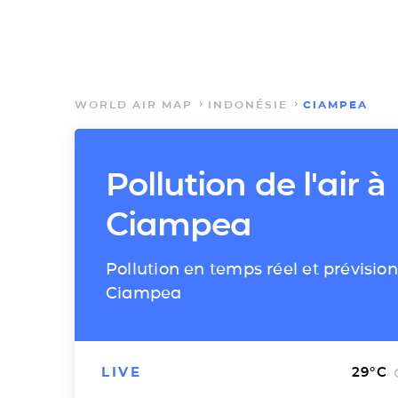
WORLD AIR MAP
INDONÉSIE
CIAMPEA
Pollution de l'air à
Ciampea
Pollution en temps réel et prévision
Ciampea
LIVE
29
°C