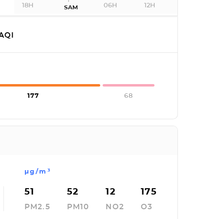
18H
06H
12H
SAM
AQI
177
68
µg/m³
51
52
12
175
PM2.5
PM10
NO2
O3