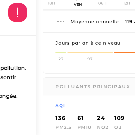
18H
06H
12H
VEN
Moyenne annuelle
119
Jours par an à ce niveau
23
97
pollution.
sentir
POLLUANTS PRINCIPAUX
longée.
AQI
136
61
24
109
PM2.5
PM10
NO2
O3