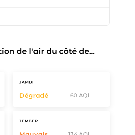
on de l'air du côté de...
JAMBI
Dégradé
60
AQI
JEMBER
Mauvais
134
AQI