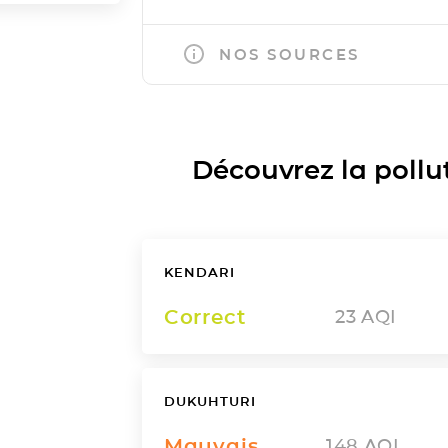
NOS SOURCES
Découvrez la polluti
KENDARI
Correct
23
AQI
DUKUHTURI
Mauvais
148
AQI