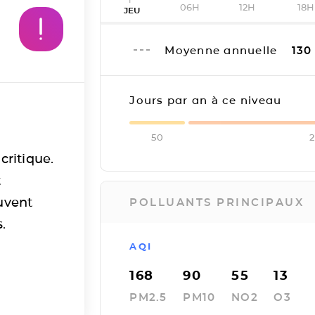
06H
12H
18H
JEU
Moyenne annuelle
130
Jours par an à ce niveau
50
critique.
t
uvent
POLLUANTS PRINCIPAUX
.
AQI
168
90
55
13
PM2.5
PM10
NO2
O3