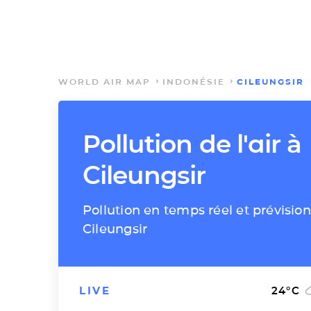
WORLD AIR MAP
INDONÉSIE
CILEUNGSIR
Pollution de l'air à
Cileungsir
Pollution en temps réel et prévision
Cileungsir
LIVE
24
°C