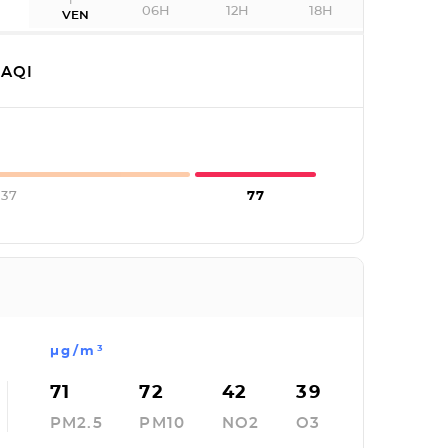
06H
12H
18H
VEN
AQI
237
77
µg/m³
71
72
42
39
PM2.5
PM10
NO2
O3