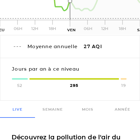
06H
12H
18H
06H
12H
18H
EU
VEN
Moyenne annuelle
27
AQI
Jours par an à ce niveau
52
295
19
LIVE
SEMAINE
MOIS
ANNÉE
Découvrez la pollution de l'air du