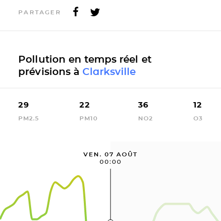
PARTAGER
Pollution en temps réel et
prévisions à
Clarksville
29
22
36
12
PM2.5
PM10
NO2
O3
VEN. 07 AOÛT
00:00