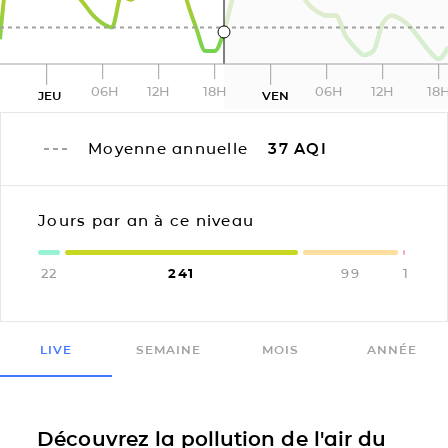
06H
12H
18H
06H
12H
18
JEU
VEN
Moyenne annuelle
37
AQI
Jours par an à ce niveau
22
241
99
1
LIVE
SEMAINE
MOIS
ANNÉE
Découvrez la pollution de l'air du