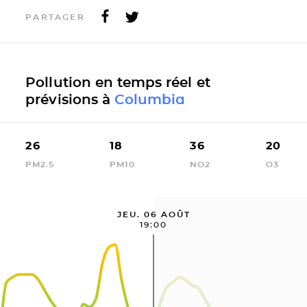
PARTAGER
Pollution en temps réel et
prévisions à
Columbia
26
18
36
20
PM2.5
PM10
NO2
O3
JEU. 06 AOÛT
19:00