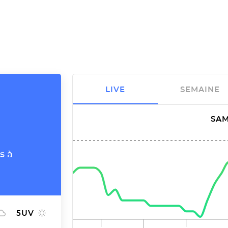
LIVE
SEMAINE
SAM
s à
5
UV