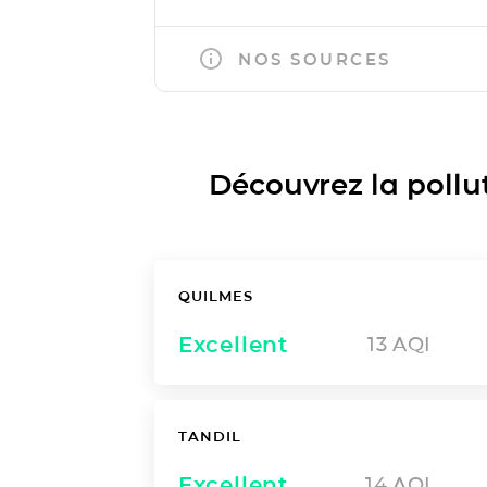
NOS SOURCES
Découvrez la polluti
QUILMES
Excellent
13
AQI
TANDIL
Excellent
14
AQI