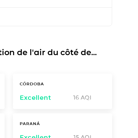
on de l'air du côté de...
CÓRDOBA
Excellent
16
AQI
PARANÁ
Excellent
15
AQI