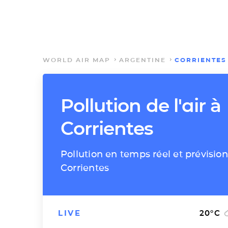
WORLD AIR MAP
ARGENTINE
CORRIENTES
Pollution de l'air à
Corrientes
Pollution en temps réel et prévision
Corrientes
LIVE
20
°C