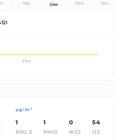
2H
18H
06H
12H
DIM
QI
294
µg/m³
1
1
0
54
PM2.5
PM10
NO2
O3