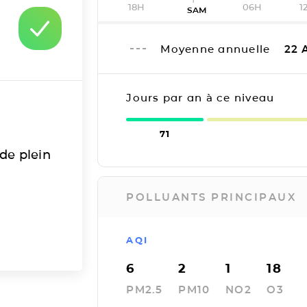
18H
06H
1
SAM
Moyenne annuelle
22
A
Jours par an à ce niveau
71
 de plein
POLLUANTS PRINCIPAUX
AQI
6
2
1
18
PM2.5
PM10
NO2
O3