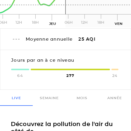
06H
12H
18H
06H
12H
18H
JEU
VEN
Moyenne annuelle
25
AQI
Jours par an à ce niveau
64
277
24
LIVE
SEMAINE
MOIS
ANNÉE
Découvrez la pollution de l'air du