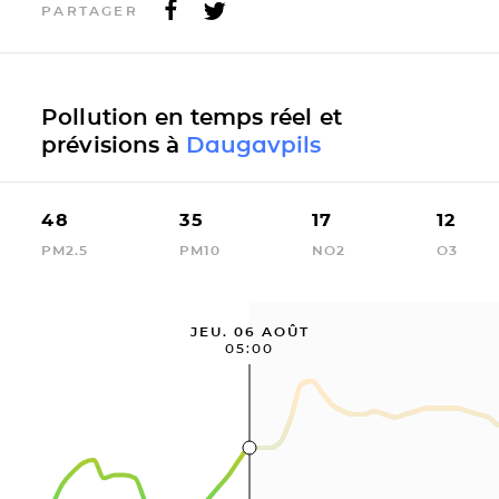
PARTAGER
Pollution en temps réel et
prévisions à
Daugavpils
48
35
17
12
PM2.5
PM10
NO2
O3
JEU. 06 AOÛT
05:00