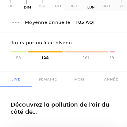
18H
06H
12H
18H
06H
12H
DIM
LUN
Moyenne annuelle
105
AQI
Jours par an à ce niveau
58
128
161
19
LIVE
SEMAINE
MOIS
ANNÉE
Découvrez la pollution de l'air du
côté de...