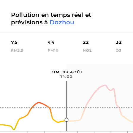
Pollution en temps réel et
prévisions à
Dazhou
75
44
22
32
PM2.5
PM10
NO2
O3
DIM. 09 AOÛT
14:00