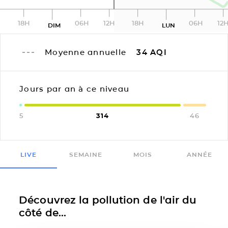
18H
06H
12H
18H
06H
12
DIM
LUN
Moyenne annuelle
34
AQI
Jours par an à ce niveau
5
314
46
LIVE
SEMAINE
MOIS
ANNÉE
Découvrez la pollution de l'air du
côté de...