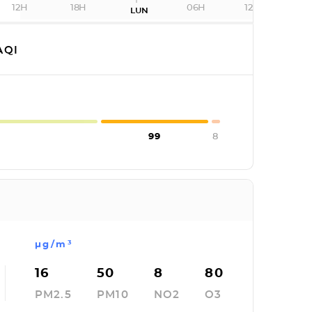
12H
18H
06H
12H
LUN
AQI
99
8
µg/m³
16
50
8
80
PM2.5
PM10
NO2
O3