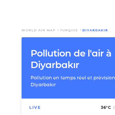
WORLD AIR MAP
TURQUIE
DIYARBAKIR
Pollution de l'air à
Diyarbakır
Pollution en temps réel et prévision
Diyarbakır
LIVE
36
°C