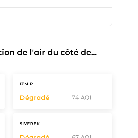
on de l'air du côté de...
IZMIR
Dégradé
74
AQI
SIVEREK
Dégradé
67
AQI