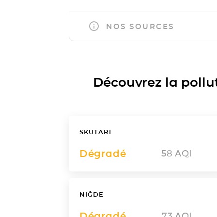
NOS SOURCES
Découvrez la polluti
SKUTARI
Dégradé
58
AQI
NIĞDE
Dégradé
73
AQI