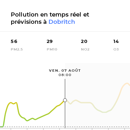
Pollution en temps réel et
prévisions à
Dobritch
56
29
20
14
PM2.5
PM10
NO2
O3
VEN. 07 AOÛT
08:00