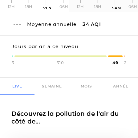
12H
18H
06H
12H
18H
06H
VEN
SAM
Moyenne annuelle
34
AQI
Jours par an à ce niveau
3
310
49
2
LIVE
SEMAINE
MOIS
ANNÉE
Découvrez la pollution de l'air du
côté de...