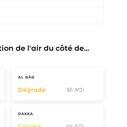
on de l'air du côté de...
AL BĀB
Dégradé
56
AQI
RAKKA
Correct
49
AQI