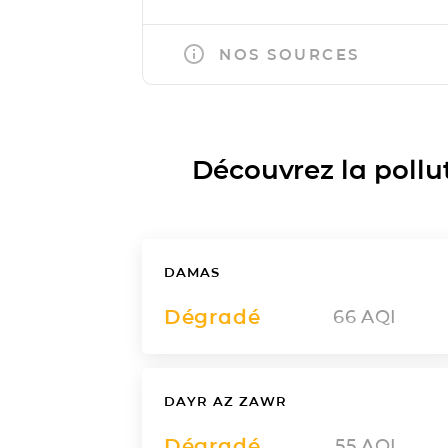
NOS SOURCES
Découvrez la polluti
DAMAS
Dégradé
66
AQI
DAYR AZ ZAWR
Dégradé
55
AQI