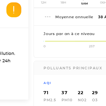
12H
18H
06
SAM
Moyenne annuelle
38
Jours par an à ce niveau
0
257
llution.
r 24h
POLLUANTS PRINCIPAUX
AQI
71
37
22
29
PM2.5
PM10
NO2
O3