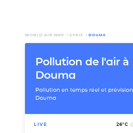
WORLD AIR MAP
SYRIE
DOUMA
Pollution de l'air à
Douma
Pollution en temps réel et prévision
Douma
LIVE
26
°C