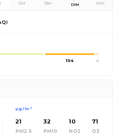
H
12H
18H
06H
DIM
AQI
104
4
µg/m³
21
32
10
71
PM2.5
PM10
NO2
O3