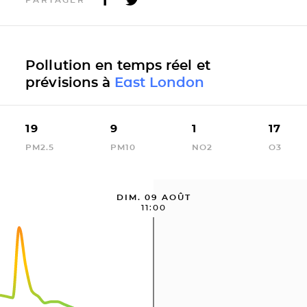
Pollution en temps réel et
prévisions à
East London
19
9
1
17
PM2.5
PM10
NO2
O3
DIM. 09 AOÛT
11:00