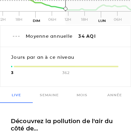
12H
18H
06H
12H
18H
06H
DIM
LUN
Moyenne annuelle
34
AQI
Jours par an à ce niveau
3
362
LIVE
SEMAINE
MOIS
ANNÉE
Découvrez la pollution de l'air du
côté de...