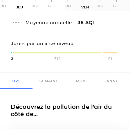
18H
06H
12H
18H
06H
12H
JEU
VEN
Moyenne annuelle
35
AQI
Jours par an à ce niveau
2
312
51
LIVE
SEMAINE
MOIS
ANNÉE
Découvrez la pollution de l'air du
côté de...