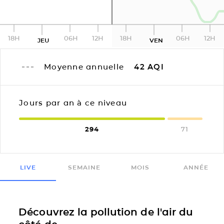
18H
06H
12H
18H
06H
12H
JEU
VEN
Moyenne annuelle
42
AQI
Jours par an à ce niveau
294
71
LIVE
SEMAINE
MOIS
ANNÉE
Découvrez la pollution de l'air du