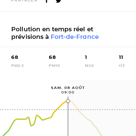
PARTAGER
Pollution en temps réel et
prévisions à
Fort-de-France
68
68
1
11
PM2.5
PM10
NO2
O3
SAM. 08 AOÛT
09:00