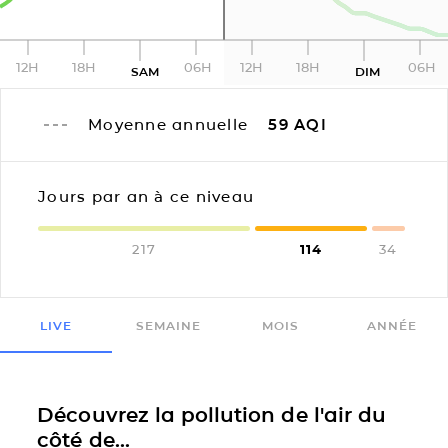
12H
18H
06H
12H
18H
06H
SAM
DIM
Moyenne annuelle
59
AQI
Jours par an à ce niveau
217
114
34
LIVE
SEMAINE
MOIS
ANNÉE
Découvrez la pollution de l'air du
côté de...