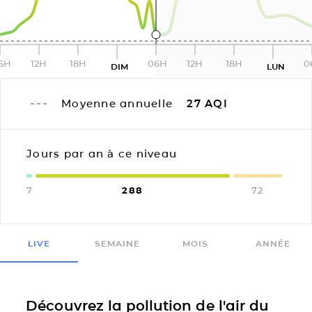
6H
12H
18H
06H
12H
18H
0
DIM
LUN
Moyenne annuelle
27
AQI
Jours par an à ce niveau
7
288
72
LIVE
SEMAINE
MOIS
ANNÉE
Découvrez la pollution de l'air du