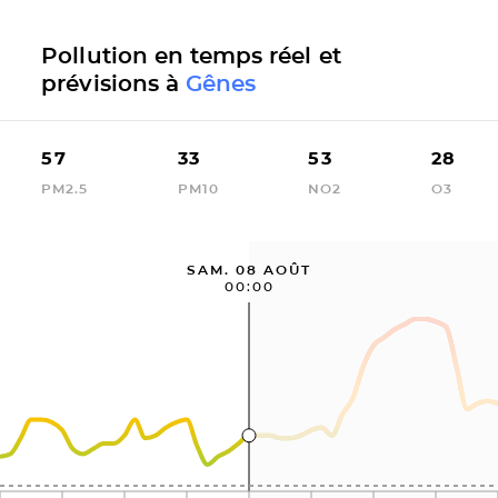
Pollution en temps réel et
prévisions à
Gênes
57
33
53
28
PM2.5
PM10
NO2
O3
SAM. 08 AOÛT
00:00