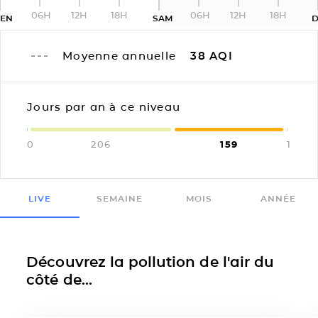
06H
12H
18H
06H
12H
18H
EN
SAM
D
Moyenne annuelle
38
AQI
Jours par an à ce niveau
0
206
159
1
LIVE
SEMAINE
MOIS
ANNÉE
Découvrez la pollution de l'air du
côté de...