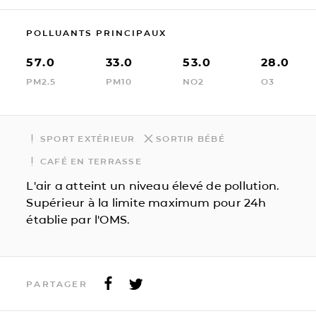
POLLUANTS PRINCIPAUX
57.0
33.0
53.0
28.0
PM2.5
PM10
NO2
O3
SPORT EXTÉRIEUR
SORTIR BÉBÉ
CAFÉ EN TERRASSE
L'air a atteint un niveau élevé de pollution.
Supérieur à la limite maximum pour 24h
établie par l'OMS.
PARTAGER