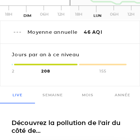
18H
06H
12H
18H
06H
12H
DIM
LUN
Moyenne annuelle
46
AQI
Jours par an à ce niveau
2
208
155
LIVE
SEMAINE
MOIS
ANNÉE
Découvrez la pollution de l'air du
côté de...