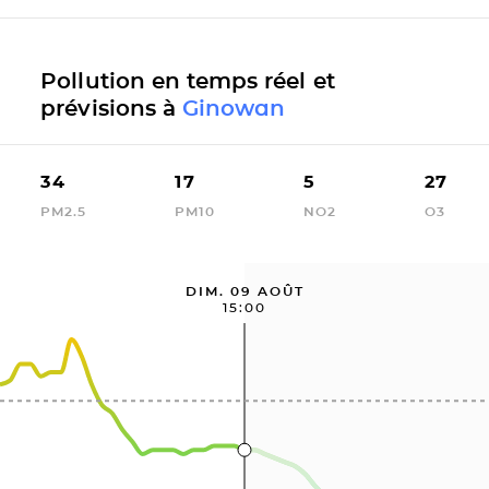
Pollution en temps réel et
prévisions à
Ginowan
34
17
5
27
PM2.5
PM10
NO2
O3
DIM. 09 AOÛT
15:00