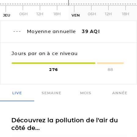
06H
12H
18H
06H
12H
18H
JEU
VEN
Moyenne annuelle
39
AQI
Jours par an à ce niveau
276
88
LIVE
SEMAINE
MOIS
ANNÉE
Découvrez la pollution de l'air du
côté de...