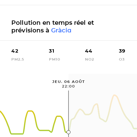
Pollution en temps réel et
prévisions à
Gràcia
42
31
44
39
PM2.5
PM10
NO2
O3
JEU. 06 AOÛT
22:00