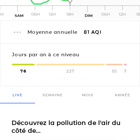
8H
06H
12H
18H
06H
12H
1
SAM
DIM
Moyenne annuelle
81
AQI
Jours par an à ce niveau
76
227
55
7
LIVE
SEMAINE
MOIS
ANNÉE
Découvrez la pollution de l'air du
côté de...