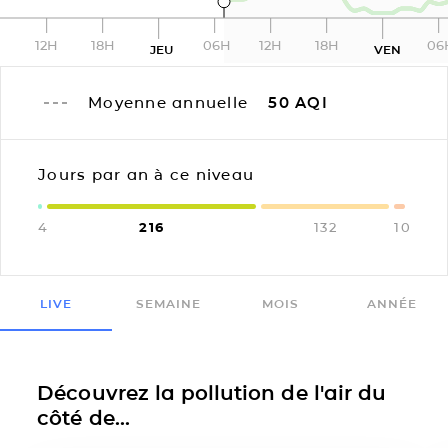
12H
18H
06H
12H
18H
06
JEU
VEN
Moyenne annuelle
50
AQI
Jours par an à ce niveau
4
216
132
10
LIVE
SEMAINE
MOIS
ANNÉE
Découvrez la pollution de l'air du
côté de...