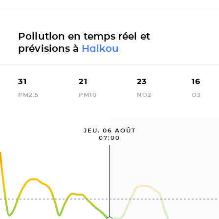
Pollution en temps réel et
prévisions à
Haikou
31
21
23
16
PM2.5
PM10
NO2
O3
JEU. 06 AOÛT
07:00