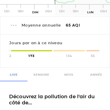
12H
18H
06H
12H
18H
06H
DIM
LUN
Moyenne annuelle
65
AQI
Jours par an à ce niveau
2
173
134
55
LIVE
SEMAINE
MOIS
ANNÉE
Découvrez la pollution de l'air du
côté de...