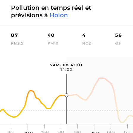
Pollution en temps réel et
prévisions à
Holon
87
40
4
56
PM2.5
PM10
NO2
O3
SAM. 08 AOÛT
14:00
18H
06H
12H
18H
06H
12H