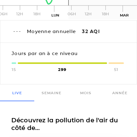
06H
12H
18H
06H
12H
18H
LUN
MAR
Moyenne annuelle
32
AQI
Jours par an à ce niveau
15
299
51
LIVE
SEMAINE
MOIS
ANNÉE
Découvrez la pollution de l'air du
côté de...