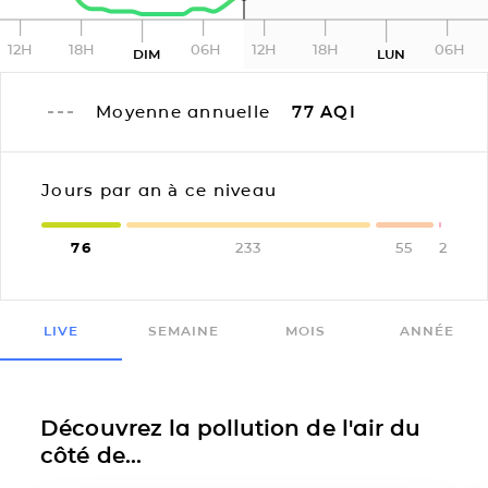
12H
18H
06H
12H
18H
06H
DIM
LUN
Moyenne annuelle
77
AQI
Jours par an à ce niveau
76
233
55
2
LIVE
SEMAINE
MOIS
ANNÉE
Découvrez la pollution de l'air du
côté de...