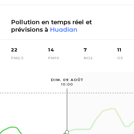
Pollution en temps réel et
prévisions à
Huadian
22
14
7
11
PM2.5
PM10
NO2
O3
DIM. 09 AOÛT
10:00