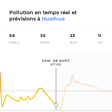
Pollution en temps réel et
prévisions à
Huaihua
56
35
23
11
PM2.5
PM10
NO2
O3
SAM. 08 AOÛT
07:00