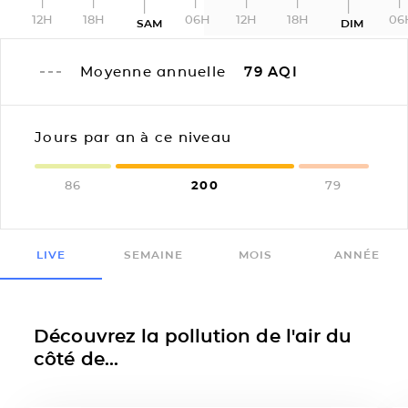
12H
18H
06H
12H
18H
06
SAM
DIM
Moyenne annuelle
79
AQI
Jours par an à ce niveau
86
200
79
LIVE
SEMAINE
MOIS
ANNÉE
Découvrez la pollution de l'air du
côté de...