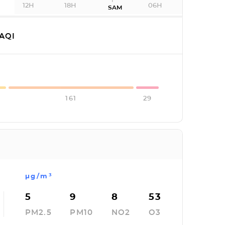
12H
18H
06H
SAM
AQI
161
29
µg/m³
5
9
8
53
PM2.5
PM10
NO2
O3