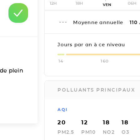
12H
18H
06H
VEN
Moyenne annuelle
110
Jours par an à ce niveau
14
160
 de plein
POLLUANTS PRINCIPAUX
AQI
20
12
18
18
PM2.5
PM10
NO2
O3