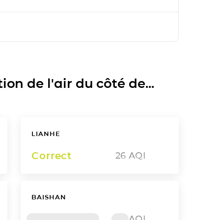
on de l'air du côté de...
LIANHE
Correct
26
AQI
BAISHAN
AQI