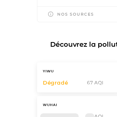
NOS SOURCES
Découvrez la polluti
YIWU
Dégradé
67
AQI
WUHAI
AQI