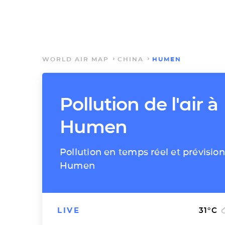
WORLD AIR MAP
CHINA
HUMEN
Pollution de l'air à
Humen
Pollution en temps réel et prévision
Humen
LIVE
31
°C