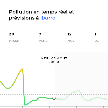
Pollution en temps réel et
prévisions à
Ibarra
20
7
12
11
PM2.5
PM10
NO2
O3
MER. 05 AOÛT
20:00