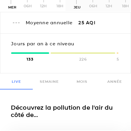
06H
12H
18H
06H
12H
18H
MER
JEU
Moyenne annuelle
25
AQI
Jours par an à ce niveau
133
226
5
LIVE
SEMAINE
MOIS
ANNÉE
Découvrez la pollution de l'air du
côté de...