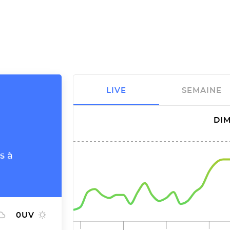
LIVE
SEMAINE
DIM
s à
0
UV