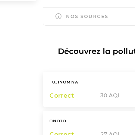
NOS SOURCES
Découvrez la polluti
FUJINOMIYA
Correct
30
AQI
ŌNOJŌ
Correct
27
AQI