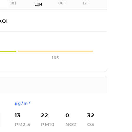
18H
06H
12H
LUN
AQI
163
µg/m³
13
22
0
32
PM2.5
PM10
NO2
O3