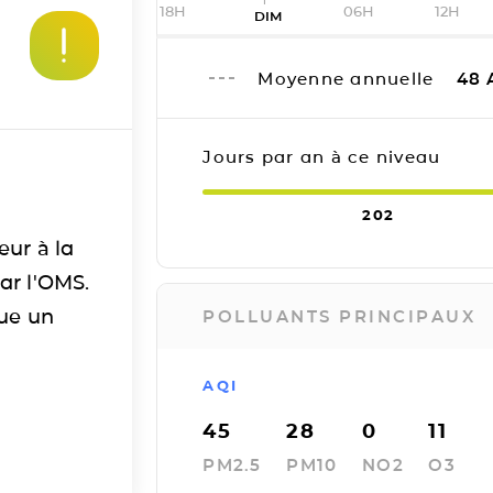
18H
06H
12H
DIM
Moyenne annuelle
48
Jours par an à ce niveau
202
eur à la
ar l'OMS.
tue un
POLLUANTS PRINCIPAUX
AQI
45
28
0
11
PM2.5
PM10
NO2
O3