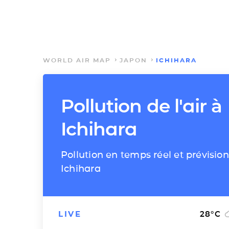
WORLD AIR MAP
JAPON
ICHIHARA
Pollution de l'air à
Ichihara
Pollution en temps réel et prévision
Ichihara
LIVE
28
°C