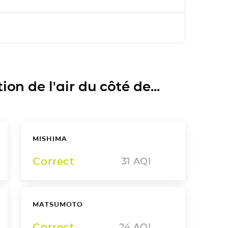
on de l'air du côté de...
MISHIMA
Correct
31
AQI
MATSUMOTO
Correct
24
AQI