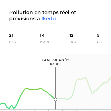
Pollution en temps réel et
prévisions à
Ikeda
21
14
12
5
PM2.5
PM10
NO2
O3
SAM. 08 AOÛT
03:00