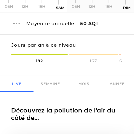
06H
12H
18H
06H
12H
18H
SAM
DIM
Moyenne annuelle
50
AQI
Jours par an à ce niveau
192
167
6
LIVE
SEMAINE
MOIS
ANNÉE
Découvrez la pollution de l'air du
côté de...