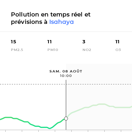
Pollution en temps réel et
prévisions à
Isahaya
15
11
3
11
PM2.5
PM10
NO2
O3
SAM. 08 AOÛT
10:00