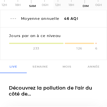
12H
18H
06H
12H
18H
06H
SAM
DIM
Moyenne annuelle
46
AQI
Jours par an à ce niveau
233
126
6
LIVE
SEMAINE
MOIS
ANNÉE
Découvrez la pollution de l'air du
côté de...