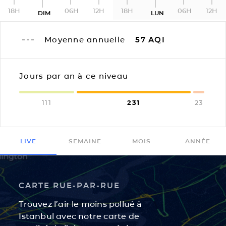
18H
06H
12H
18H
06H
12H
DIM
LUN
Moyenne annuelle
57
AQI
Jours par an à ce niveau
111
231
23
LIVE
SEMAINE
MOIS
ANNÉE
CARTE RUE-PAR-RUE
Trouvez l’air le moins pollué à
Istanbul avec notre carte de