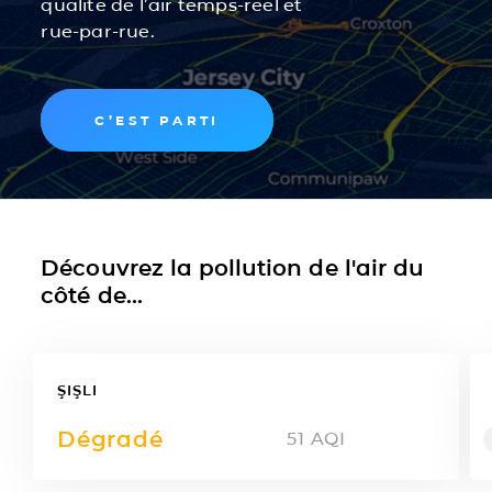
qualité de l’air temps-réel et
rue-par-rue.
C’EST PARTI
Découvrez la pollution de l'air du
côté de...
ŞIŞLI
Dégradé
51
AQI