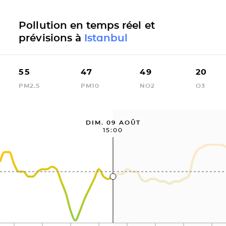
Pollution en temps réel et
prévisions à
Istanbul
55
47
49
20
PM2.5
PM10
NO2
O3
DIM. 09 AOÛT
15:00