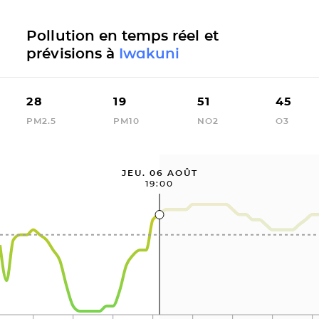
Pollution en temps réel et
prévisions à
Iwakuni
28
19
51
45
PM2.5
PM10
NO2
O3
JEU. 06 AOÛT
19:00