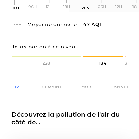
06H
12H
18H
06H
12H
18
JEU
VEN
Moyenne annuelle
47
AQI
Jours par an à ce niveau
228
134
3
LIVE
SEMAINE
MOIS
ANNÉE
Découvrez la pollution de l'air du
côté de...