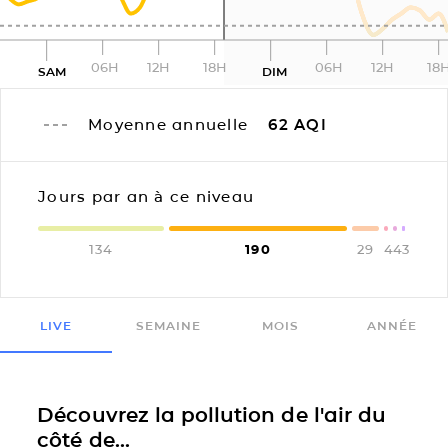
06H
12H
18H
06H
12H
18
SAM
DIM
Moyenne annuelle
62
AQI
Jours par an à ce niveau
134
190
29
4
4
3
LIVE
SEMAINE
MOIS
ANNÉE
Découvrez la pollution de l'air du
côté de...