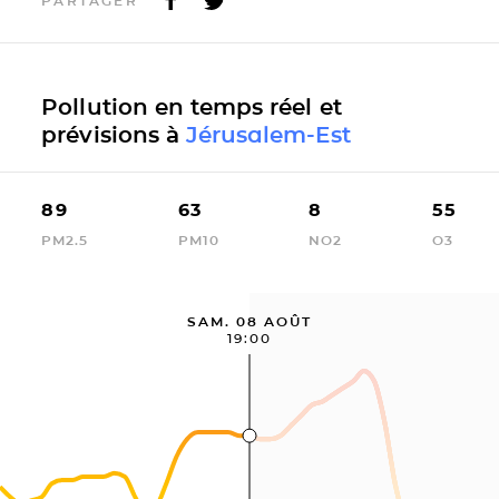
PARTAGER
Pollution en temps réel et
prévisions à
Jérusalem-Est
89
63
8
55
PM2.5
PM10
NO2
O3
SAM. 08 AOÛT
19:00