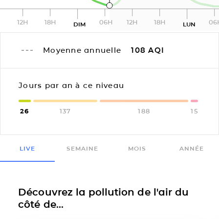
12H
18H
06H
12H
18H
06
DIM
LUN
Moyenne annuelle
108
AQI
Jours par an à ce niveau
26
137
188
15
LIVE
SEMAINE
MOIS
ANNÉE
Découvrez la pollution de l'air du
côté de...