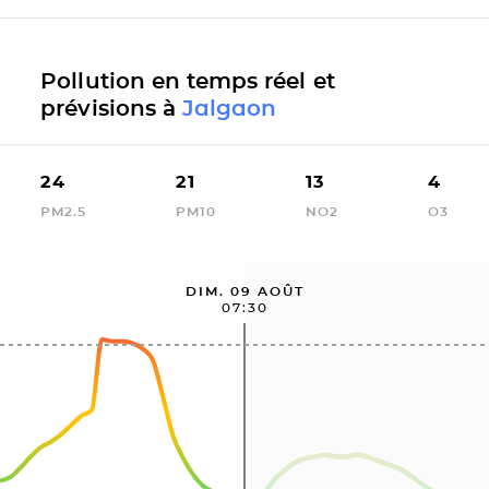
Pollution en temps réel et
prévisions à
Jalgaon
24
21
13
4
PM2.5
PM10
NO2
O3
DIM. 09 AOÛT
07:30